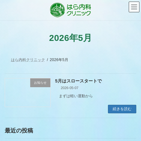
コ
ナ
ン
ビ
テ
ゲ
ン
ー
ツ
シ
へ
ョ
2026年5月
ス
ン
キ
に
ッ
移
プ
動
はら内科クリニック
2026年5月
5月はスロースタートで
お知らせ
2026-05-07
まずは軽い運動から
続きを読む
最近の投稿