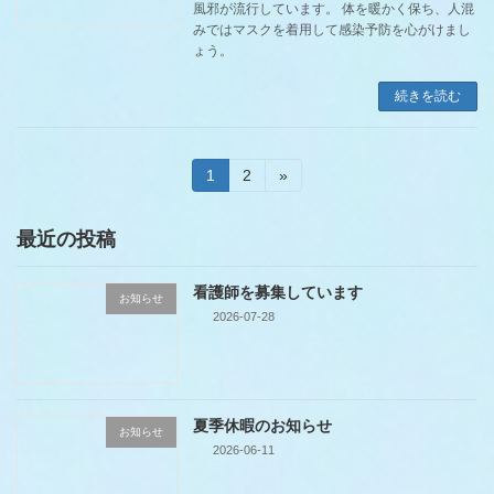
風邪が流行しています。 体を暖かく保ち、人混
みではマスクを着用して感染予防を心がけまし
ょう。
続きを読む
投
固
固
1
2
»
定
定
稿
ペ
ペ
ー
ー
最近の投稿
ジ
ジ
の
看護師を募集しています
ペ
お知らせ
2026-07-28
ー
ジ
夏季休暇のお知らせ
送
お知らせ
2026-06-11
り