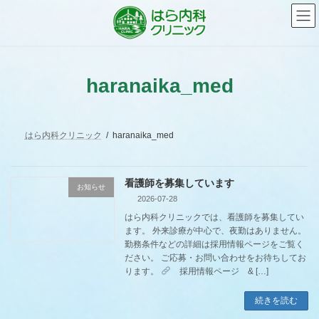
コ
ナ
ン
ビ
テ
ゲ
ン
ー
ツ
シ
へ
ョ
haranaika_med
ス
ン
キ
に
ッ
移
プ
動
はら内科クリニック
haranaika_med
看護師を募集しています
お知らせ
2026-07-28
はら内科クリニックでは、看護師を募集してい
ます。 外来診療が中心で、夜勤はありません。
勤務条件などの詳細は採用情報ページをご覧く
ださい。 ご応募・お問い合わせをお待ちしてお
ります。
採用情報ページ & […]
続きを読む